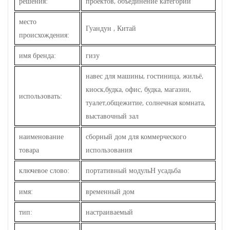
решения:
проектов, объединение категорий
место
Гуандун , Китай
происхождения:
имя бренда:
гизу
навес для машины, гостиница, жильё,
киоск,будка, офис, будка, магазин,
использовать:
туалет,общежитие, солнечная комната,
выставочный зал
наименование
сборный дом для коммерческого
товара
использования
ключевое слово:
портативный модуль
усадьба
H
имя:
временный дом
тип:
настраиваемый