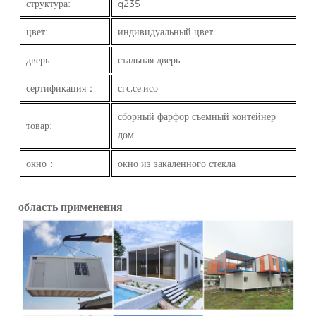
структура:
q235
цвет:
индивидуальный цвет
дверь:
стальная дверь
сертификация
：
сгс,се,исо
сборный фарфор
контейнер
съемный
товар:
дом
окно
：
окно из закаленного стекла
область применения