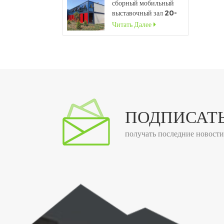
сборный мобильный
выставочный зал 20-
футового
Читать Далее
контейнерного дома со
стеклянной стеной
о
ПОДПИСАТЬ
б
получать последние новост
в
б