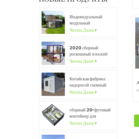
Индивидуальный
модульный
о
портативный дом
Читать Далее
высокого класса с
окном во всю высоту
2020 сборный
п
роскошный плоский
контейнерный дом с
Читать Далее
кухней и ванной
комнатой
Китайская фабрика
д
недорогой съемный
п
контейнерный дом для
Читать Далее
к
продажи
сборный 20-футовый
контейнер для
временного контейнера
Читать Далее
для строительной
м
площадки