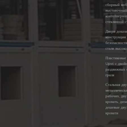
сборный мо
выставочный
контейнерног
стеклянной с
Двери доказа
конструкции
безопасност
стали высоко
Пластиковые 
Upvc с двой
раздвижных 
гриля
Стальная дв
металлическа
рабочих, дв
кровать, диз
дешевые дву
кровати