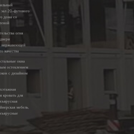
бильный
 зал 20-футового
о дома со
теной
тельства огня
 двери
и нержавеющей
го качества
стальные окна
ным остеклением
окон с дизайном
ухэтажная
я кровать для
ухъярусная
айнерская мебель,
хъярусные