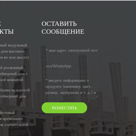
Е
ОСТАВИТЬ
КТЫ
СООБЩЕНИЕ
ный модульный
 дом высокого
ом во всю высоту
ый роскошный
тейнерный дом с
ной комнатой
абрика недорогой
тейнерный дом
РАЗМЕСТИТЬ
-футовый
я временного
ля строительной