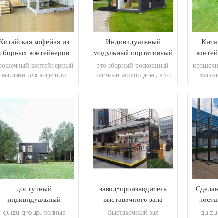
Китайская кофейня из
Индивидуальный
Кита
сборных контейнеров
модульный портативный
контей
дом высокого класса с
н
рошечный контейнерный
это сборный роскошный
крошечн
окном во всю высоту
магазин для кофе или
частный жилой дом., в то
магаз
закусок.
же время, его можно
приспособить под
гостиницу,, проживание в
семье или другое
ЧИТАТЬ ДАЛЕЕ
ЧИТАТЬ ДАЛЕЕ
ЧИ
коммерческое
использование дома.
доступный
завод-производитель
Сделан
индивидуальный
выставочного зала
поста
овременный модульный
магазина сборных
40-фут
guizu group, полные
Выставочный зал
guizu