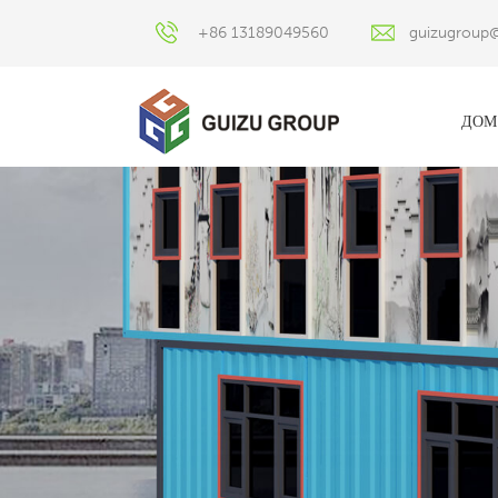
+86 13189049560
guizugroup
ДОМ