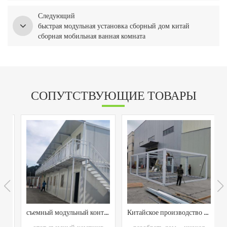
Следующий
быстрая модульная установка сборный дом китай
сборная мобильная ванная комната
СОПУТСТВУЮЩИЕ ТОВАРЫ
 3 метра съемный общежитие для сотрудника
съемный модульный контейнерный кемпинг из китая
Китайское производство разобрать модульный дом для кемпинга