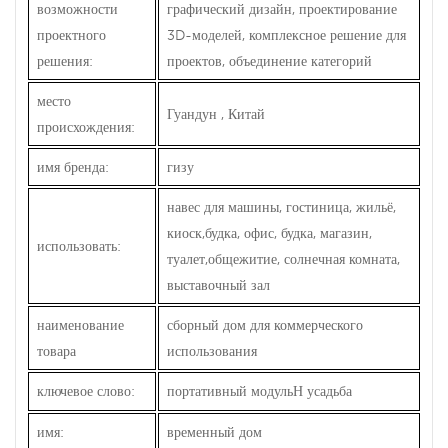
возможности
графический дизайн, проектирование
проектного
3D-моделей, комплексное решение для
решения:
проектов, объединение категорий
место
Гуандун , Китай
происхождения:
имя бренда:
гизу
навес для машины, гостиница, жильё,
киоск,будка, офис, будка, магазин,
использовать:
туалет,общежитие, солнечная комната,
выставочный зал
наименование
сборный дом для коммерческого
товара
использования
ключевое слово:
портативный модуль
усадьба
H
имя:
временный дом