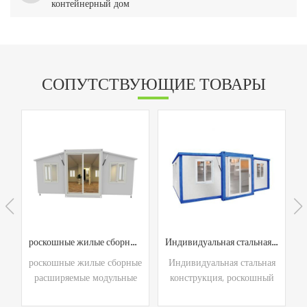
контейнерный дом
СОПУТСТВУЮЩИЕ ТОВАРЫ
роскошные жилые сборные расширяемые модульные контейнерные дома
Индивидуальная стальная конструкция, роскошный современный дизайн, расширяемый контейнерный жилой дом на продажу
е
роскошные жилые сборные
Индивидуальная стальная
ы
расширяемые модульные
конструкция, роскошный
контейнерные дома
современный дизайн,