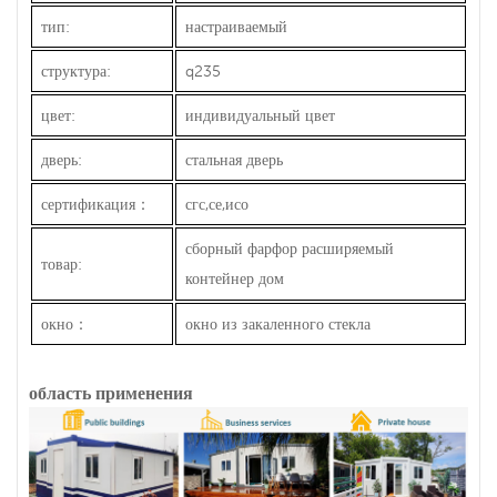
тип:
настраиваемый
структура:
q235
цвет:
индивидуальный цвет
дверь:
стальная дверь
сертификация
：
сгс,се,исо
сборный фарфор
расширяемый
товар:
контейнер
дом
окно
：
окно из закаленного стекла
область применения