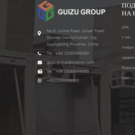
ПО
НА 
дом
No.9, Junhe Road, Junan Town,
о нас
Shunde District,Foshan City,
Guangdong Province, China.
товары
Tel : +86 13189049560
свяжите
guizugroup@outlook.com
Новост
Tel : +86 13189049560
блог
+8613189049560