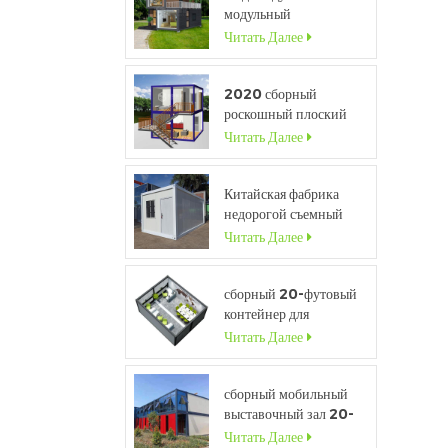
модульный
портативный дом
Читать Далее
высокого класса с
окном во всю высоту
2020 сборный
роскошный плоский
д
контейнерный дом с
Читать Далее
с
кухней и ванной
комнатой
Китайская фабрика
недорогой съемный
контейнерный дом для
Читать Далее
продажи
сборный 20-футовый
о
контейнер для
временного контейнера
Читать Далее
для строительной
площадки
б
сборный мобильный
в
выставочный зал 20-
б
футового
Читать Далее