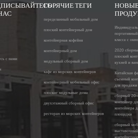
ДПИСЫВАЙТЕСЬ
ГОРЯЧИЕ ТЕГИ
НОВЫ
НАС
ПРОДУ
переделанный мобильный дом
Индивидуаль
плоский контейнерный дом
портативный
класса с окн
контейнерная кофейня
2020 сборн
контейнерный дом
плоский кон
сь с нами
модульный сборный дом
кухней и ван
и
кафе из морских контейнеров
Китайская ф
съемный кон
контейнерный мобильный офис
для продажи
плоские модульные дома
сборный 20
контейнер дл
двухэтажный сборный офис
контейнера д
ресторан из морских контейнеров
площадки
сборный мо
выставочный
контейнерног