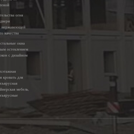
теной
тельства огня
 двери
и нержавеющей
го качества
стальные окна
ным остеклением
окон с дизайном
ухэтажная
я кровать для
ухъярусная
айнерская мебель,
хъярусные