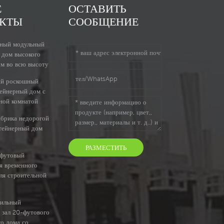
Е
ОСТАВИТЬ
КТЫ
СООБЩЕНИЕ
ный модульный
 дом высокого
ом во всю высоту
ый роскошный
тейнерный дом с
ной комнатой
абрика недорогой
тейнерный дом
РАЗМЕСТИТЬ
-футовый
я временного
ля строительной
бильный
 зал 20-футового
о дома со