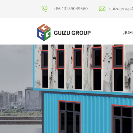
+86 13189049560
guizugroup
ДОМ