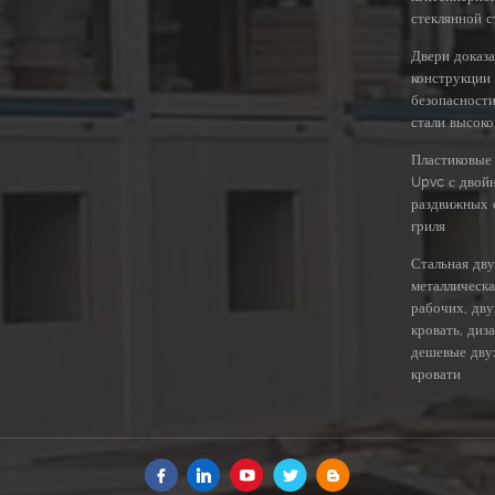
стеклянной с
Двери доказа
конструкции
безопасност
стали высоко
Пластиковые 
Upvc с двой
раздвижных 
гриля
Стальная дв
металлическа
рабочих, дв
кровать, диз
дешевые дву
кровати