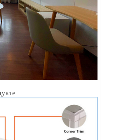
дукте