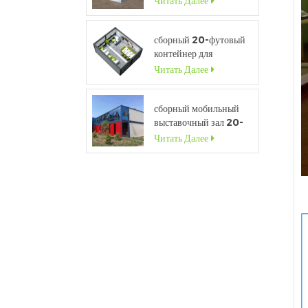
Читать Далее
продажи
сборный 20-футовый
контейнер для
временного контейнера
Читать Далее
для строительной
площадки
сборный мобильный
выставочный зал 20-
футового
Читать Далее
контейнерного дома со
стеклянной стеной