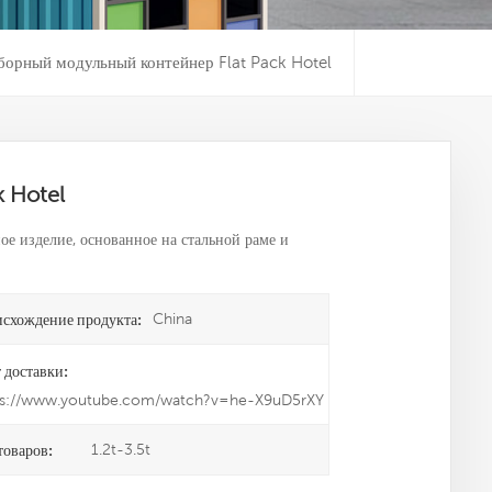
борный модульный контейнер Flat Pack Hotel
 Hotel
ое изделие, основанное на стальной раме и
China
схождение продукта:
 доставки:
ps://www.youtube.com/watch?v=he-X9uD5rXY
1.2t-3.5t
товаров: