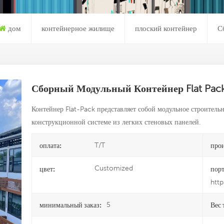
дом
контейнерное жилище
плоский контейнер
С
Сборный Модульный Контейнер Flat Pack
Контейнер Flat-Pack представляет собой модульное строительн
конструкционной системе из легких стеновых панелей.
T/T
оплата:
прои
Customized
цвет:
порт
htt
5
минимальный заказ:
Вес 