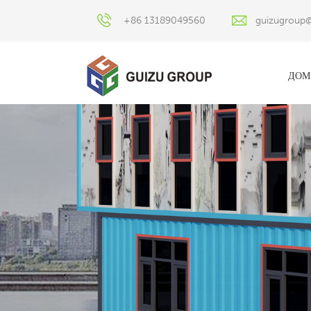
+86 13189049560
guizugroup
ДОМ