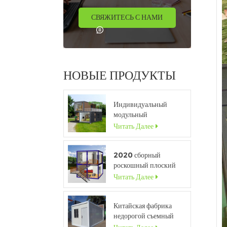
СВЯЖИТЕСЬ С НАМИ
НОВЫЕ ПРОДУКТЫ
Индивидуальный
модульный
портативный дом
Читать Далее
высокого класса с
окном во всю высоту
2020 сборный
роскошный плоский
контейнерный дом с
Читать Далее
кухней и ванной
комнатой
Китайская фабрика
недорогой съемный
контейнерный дом для