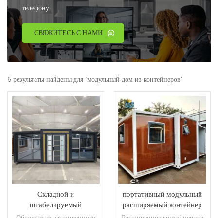
телефону.
СВЯЖИТЕСЬ С НАМИ
6 результаты найдены для "модульный дом из контейнеров"
Складной и
портативный модульный
штабелируемый
расширяемый контейнер
портативный
складной дом
Общежитие расширенного
Расширенное контейнерное