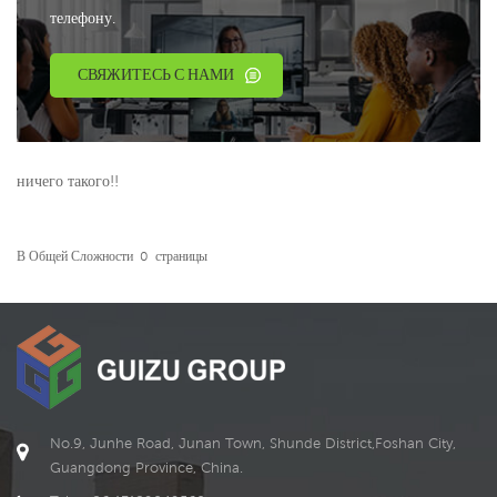
телефону.
СВЯЖИТЕСЬ С НАМИ
ничего такого!!
В Общей Сложности
0
Страницы
No.9, Junhe Road, Junan Town, Shunde District,Foshan City,
Guangdong Province, China.