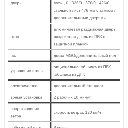
дверь
ваты , 0 . 326/0 . 376/0 . 426/0 .
стальной лист 476 мм с замком /
дополнительными дверями
алюминиевая раздвижная дверь,
окно
раздвижная дверь из ПВХ с
защитной планкой
пол
доска MGO/дополнительный пол
опционально: обшивка из ПВХ
украшение стены
,обшивка из ДПК
электричество
дополнительный стандарт
время установки
2 рабочих 10 минут
сопротивление
скорость ветра
≤
120 км/ч
ветра
сейсмостойкость
8 класс