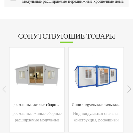
модульные расширяемые передвижные крошечные дома
СОПУТСТВУЮЩИЕ ТОВАРЫ
роскошные жилые сборные расширяемые модульные контейнерные дома
Индивидуальная стальная конструкция, роскошный современный дизайн, расширяемый контейнерный жилой дом на продажу
е
роскошные жилые сборные
Индивидуальная стальная
ы
расширяемые модульные
конструкция, роскошный
контейнерные дома
современный дизайн,