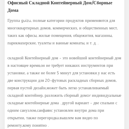
Офисный Складной Контейнерный Дом/сборные
Дома
Группа guizu, полные категории продуктов применяются для
многоквартирных домов, коммерческих, и общественных мест,
таких как офисы, жилые помещения, общежития, магазины,
парикмахерские, туалеты и ванные комнаты, и т. д. .
складной
Контейнерный дом - это новейший контейнерный дом
в настоящее время,он не требует никаких инструментов при
установке, а также не более 5 минут для установки.у нас есть
две конструкции для 20-футовых раскладных сборных домов,
первая пустой дизайн,может быть
легко устанавливаемый
складной контейнер
,
разложить сборный дом
or
индивидуальные
складные контейнерные дома
. другой вариант - две спальни с
одним санузлом,санфаянс установлен внутри дома при
открытии, также перегородка.вышлем вам видео по
ремонту,кому понятно .